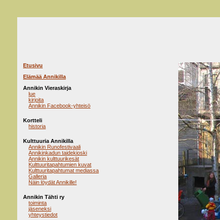
Etusivu
Elämää Annikilla
Annikin Vieraskirja
lue
kirjoita
Annikin Facebook-yhteisö
Kortteli
historia
Kulttuuria Annikilla
Annikin Runofestivaali
Annikinkadun taidekioski
Annikin kulttuurikesät
Kulttuuritapahtumien kuvat
Kulttuuritapahtumat mediassa
Galleria
Näin löydät Annikille!
Annikin Tähti ry
toiminta
jäseneksi
yhteystiedot