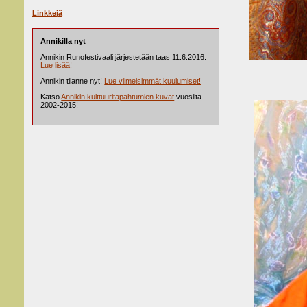
Linkkejä
Annikilla nyt
Annikin Runofestivaali järjestetään taas 11.6.2016.
Lue lisää!
Annikin tilanne nyt!
Lue viimeisimmät kuulumiset!
Katso
Annikin kulttuuritapahtumien kuvat
vuosilta
2002-2015!