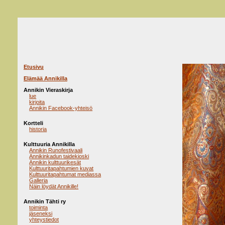
Etusivu
Elämää Annikilla
Annikin Vieraskirja
lue
kirjoita
Annikin Facebook-yhteisö
Kortteli
historia
Kulttuuria Annikilla
Annikin Runofestivaali
Annikinkadun taidekioski
Annikin kulttuurikesät
Kulttuuritapahtumien kuvat
Kulttuuritapahtumat mediassa
Galleria
Näin löydät Annikille!
Annikin Tähti ry
toiminta
jäseneksi
yhteystiedot