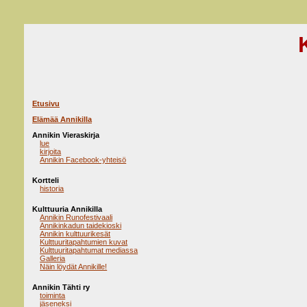
Etusivu
Elämää Annikilla
Annikin Vieraskirja
lue
kirjoita
Annikin Facebook-yhteisö
Kortteli
historia
Kulttuuria Annikilla
Annikin Runofestivaali
Annikinkadun taidekioski
Annikin kulttuurikesät
Kulttuuritapahtumien kuvat
Kulttuuritapahtumat mediassa
Galleria
Näin löydät Annikille!
Annikin Tähti ry
toiminta
jäseneksi