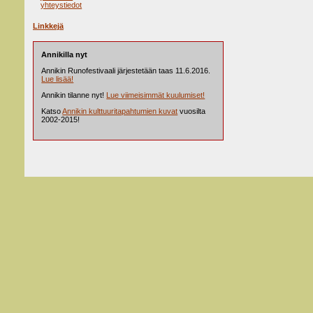
yhteystiedot
Linkkejä
Annikilla nyt
Annikin Runofestivaali järjestetään taas 11.6.2016.
Lue lisää!
Annikin tilanne nyt!
Lue viimeisimmät kuulumiset!
Katso
Annikin kulttuuritapahtumien kuvat
vuosilta
2002-2015!