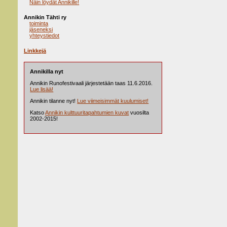
Näin löydät Annikille!
Annikin Tähti ry
toiminta
jäseneksi
yhteystiedot
Linkkejä
Annikilla nyt
Annikin Runofestivaali järjestetään taas 11.6.2016.
Lue lisää!
Annikin tilanne nyt!
Lue viimeisimmät kuulumiset!
Katso
Annikin kulttuuritapahtumien kuvat
vuosilta
2002-2015!