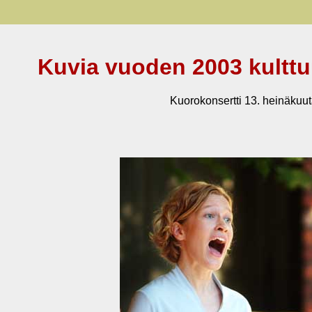
Kuvia vuoden 2003 kulttu
Kuorokonsertti 13. heinäkuu