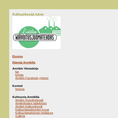
Kulttuurikesää tukee
Etusivu
Elämää Annikilla
Annikin Vieraskirja
lue
kirjoita
Annikin Facebook-yhteisö
Kortteli
historia
Kulttuuria Annikilla
Annikin Runofestivaali
Annikinkadun taidekioski
Annikin kulttuurikesät
Kulttuuritapahtumien kuvat
Kulttuuritapahtumat mediassa
Galleria