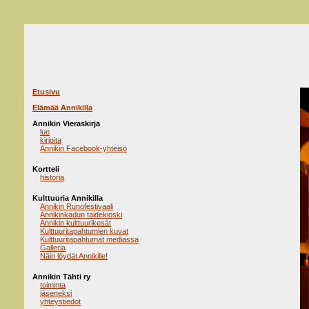
Etusivu
Elämää Annikilla
Annikin Vieraskirja
lue
kirjoita
Annikin Facebook-yhteisö
Kortteli
historia
Kulttuuria Annikilla
Annikin Runofestivaali
Annikinkadun taidekioski
Annikin kulttuurikesät
Kulttuuritapahtumien kuvat
Kulttuuritapahtumat mediassa
Galleria
Näin löydät Annikille!
Annikin Tähti ry
toiminta
jäseneksi
yhteystiedot