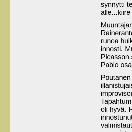
synnytti t
alle...kiir
Muuntajan 
Rainerant
runoa huik
innosti. 
Picasson 
Pablo osaa
Poutanen 
illanistu
improviso
Tapahtumi
oli hyvä.
innostunu
valmistaut