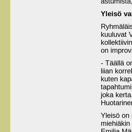
astumista,
Yleisö v
Ryhmäläise
kuuluvat V
kollektiiv
on improv
- Täällä o
liian korre
kuten kapa
tapahtumis
joka kerta
Huotarinen
Yleisö on 
miehiäkin 
Emilia Mä