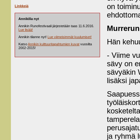
on toimin
Linkkejä
ehdottomas
Annikilla nyt
Annikin Runofestivaali järjestetään taas 11.6.2016.
Murreruno
Lue lisää!
Annikin tilanne nyt!
Lue viimeisimmät kuulumiset!
Hän kehuu
Katso
Annikin kulttuuritapahtumien kuvat
vuosilta
2002-2015!
- Viime vu
sävy on e
sävyäkin 
lisäksi ja
Saapuess
työläiskor
kosketelta
tamperel
perusajat
ja ryhmä l