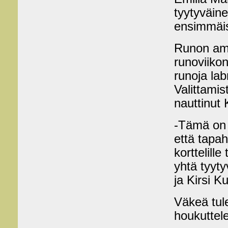
tyytyväin
ensimmäis
Runon amm
runoviikon
runoja lab
Valittamis
nauttinut 
-Tämä on 
että tapa
korttelill
yhtä tyyty
ja Kirsi K
Väkeä tule
houkuttel