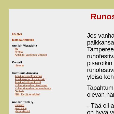
Runos
Etusivu
Jos vanha
Elämää Annikilla
paikkansa,
Annikin Vieraskirja
Tampereel
lue
kirjoita
runofestiv
Annikin Facebook-yhteisö
pisaroikin
Kortteli
historia
runofestiva
Kulttuuria Annikilla
yleisö ke
Annikin Runofestivaali
Annikinkadun taidekioski
Annikin kulttuurikesät
Kulttuuritapahtumien kuvat
Tapahtuman
Kulttuuritapahtumat mediassa
Galleria
olevan hä
Näin löydät Annikille!
Annikin Tähti ry
- Tää oli 
toiminta
jäseneksi
on hyvä ys
yhteystiedot